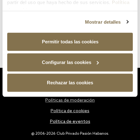
partir del uso que haya hecho de sus servicios.
Política
de cookies
Mostrar detalles
Permitir todas las cookies
Configurar las cookies
Estatutos
Rechazar las cookies
Política de privacidad
Políticas de moderación
Política de cookies
Política de eventos
@ 2006-2026 Club Privado Pasión Habanos.