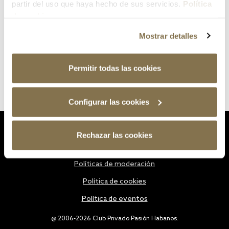
partir del uso que haya hecho de sus servicios.
Política
de cookies
Mostrar detalles
Permitir todas las cookies
Configurar las cookies
Estatutos
Rechazar las cookies
Política de privacidad
Políticas de moderación
Política de cookies
Política de eventos
@ 2006-2026 Club Privado Pasión Habanos.