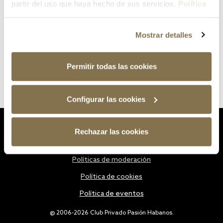
partir del uso que haya hecho de sus servicios.
Política
de cookies
Mostrar detalles
Permitir todas las cookies
Configurar las cookies
Estatutos
Rechazar las cookies
Política de privacidad
Políticas de moderación
Política de cookies
Política de eventos
@ 2006-2026 Club Privado Pasión Habanos.