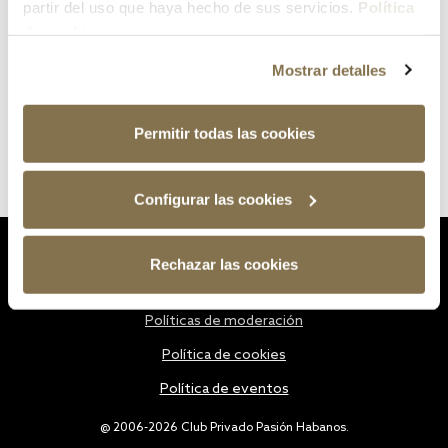
partir del uso que haya hecho de sus servicios.
Política
de cookies
Mostrar detalles
Permitir todas las cookies
Configurar las cookies
Estatutos
Rechazar las cookies
Política de privacidad
Políticas de moderación
Política de cookies
Política de eventos
@ 2006-2026 Club Privado Pasión Habanos.