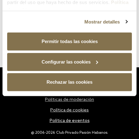
partir del uso que haya hecho de sus servicios.
Política
de cookies
Mostrar detalles
Permitir todas las cookies
Configurar las cookies
Estatutos
Rechazar las cookies
Política de privacidad
Políticas de moderación
Política de cookies
Política de eventos
@ 2006-2026 Club Privado Pasión Habanos.