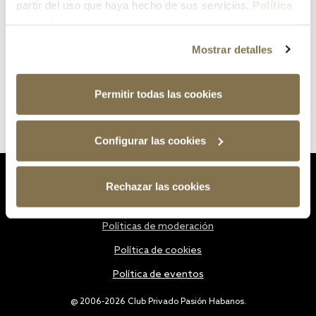
partir del uso que haya hecho de sus servicios.
Política
de cookies
Mostrar detalles
Permitir todas las cookies
Configurar las cookies
Estatutos
Rechazar las cookies
Política de privacidad
Políticas de moderación
Política de cookies
Política de eventos
@ 2006-2026 Club Privado Pasión Habanos.