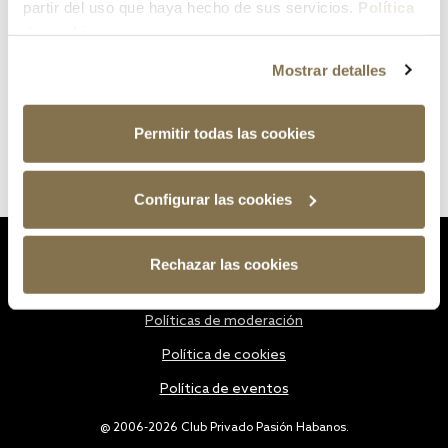
partir del uso que haya hecho de sus servicios.
Política
de cookies
Mostrar detalles
Permitir todas las cookies
Configurar las cookies
Estatutos
Rechazar las cookies
Política de privacidad
Políticas de moderación
Política de cookies
Política de eventos
@ 2006-2026 Club Privado Pasión Habanos.