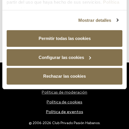
partir del uso que haya hecho de sus servicios.
Política
de cookies
Mostrar detalles
Permitir todas las cookies
Configurar las cookies
Estatutos
Rechazar las cookies
Política de privacidad
Políticas de moderación
Política de cookies
Política de eventos
@ 2006-2026 Club Privado Pasión Habanos.