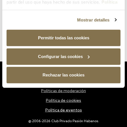
partir del uso que haya hecho de sus servicios.
Política
de cookies
Mostrar detalles
Permitir todas las cookies
Configurar las cookies
Estatutos
Rechazar las cookies
Política de privacidad
Políticas de moderación
Política de cookies
Política de eventos
@ 2006-2026 Club Privado Pasión Habanos.