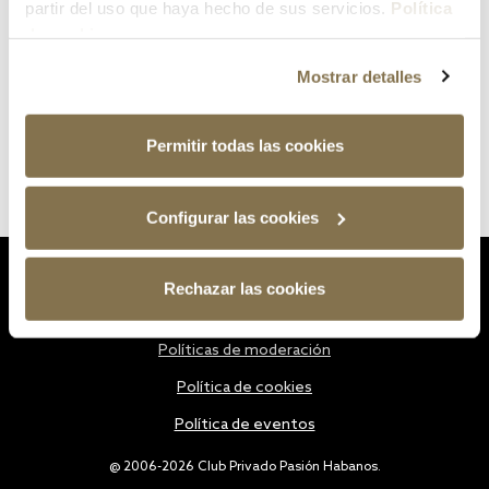
partir del uso que haya hecho de sus servicios.
Política
de cookies
Mostrar detalles
Permitir todas las cookies
Configurar las cookies
Estatutos
Rechazar las cookies
Política de privacidad
Políticas de moderación
Política de cookies
Política de eventos
@ 2006-2026 Club Privado Pasión Habanos.