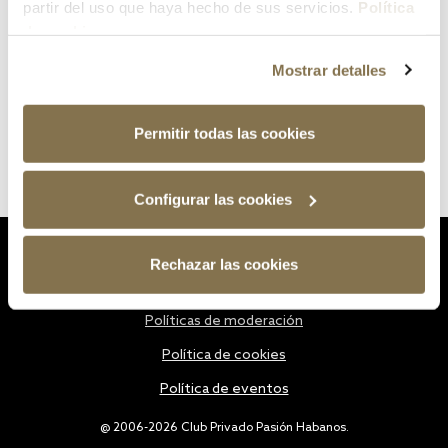
partir del uso que haya hecho de sus servicios.
Política
de cookies
Mostrar detalles
Permitir todas las cookies
Configurar las cookies
Estatutos
Rechazar las cookies
Política de privacidad
Políticas de moderación
Política de cookies
Política de eventos
@ 2006-2026 Club Privado Pasión Habanos.