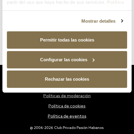
partir del uso que haya hecho de sus servicios.
Política
de cookies
Mostrar detalles
Permitir todas las cookies
Configurar las cookies
Estatutos
Rechazar las cookies
Política de privacidad
Políticas de moderación
Política de cookies
Política de eventos
@ 2006-2026 Club Privado Pasión Habanos.