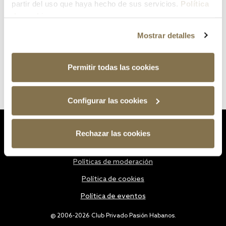
partir del uso que haya hecho de sus servicios.
Política
de cookies
Mostrar detalles
Permitir todas las cookies
Configurar las cookies
Estatutos
Rechazar las cookies
Política de privacidad
Políticas de moderación
Política de cookies
Política de eventos
@ 2006-2026 Club Privado Pasión Habanos.