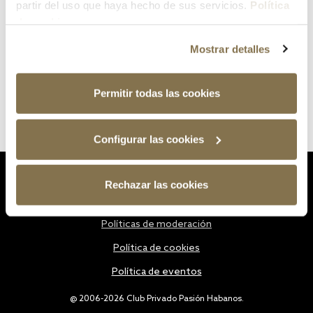
partir del uso que haya hecho de sus servicios.
Política
de cookies
Mostrar detalles
Permitir todas las cookies
Configurar las cookies
Estatutos
Rechazar las cookies
Política de privacidad
Políticas de moderación
Política de cookies
Política de eventos
@ 2006-2026 Club Privado Pasión Habanos.