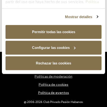
partir del uso que haya hecho de sus servicios.
Política
de cookies
Mostrar detalles
Permitir todas las cookies
Configurar las cookies
Estatutos
Rechazar las cookies
Política de privacidad
Políticas de moderación
Política de cookies
Política de eventos
@ 2006-2026 Club Privado Pasión Habanos.