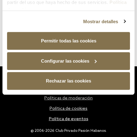
partir del uso que haya hecho de sus servicios.
Política
de cookies
Mostrar detalles
Permitir todas las cookies
Configurar las cookies
Estatutos
Rechazar las cookies
Política de privacidad
Políticas de moderación
Política de cookies
Política de eventos
@ 2006-2026 Club Privado Pasión Habanos.