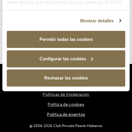
partir del uso que haya hecho de sus servicios.
Política
de cookies
Mostrar detalles
Permitir todas las cookies
Configurar las cookies
Estatutos
Rechazar las cookies
Política de privacidad
Políticas de moderación
Política de cookies
Política de eventos
@ 2006-2026 Club Privado Pasión Habanos.