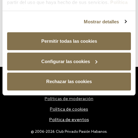
partir del uso que haya hecho de sus servicios.
Política
de cookies
Mostrar detalles
Permitir todas las cookies
Configurar las cookies
Estatutos
Rechazar las cookies
Política de privacidad
Políticas de moderación
Política de cookies
Política de eventos
@ 2006-2026 Club Privado Pasión Habanos.