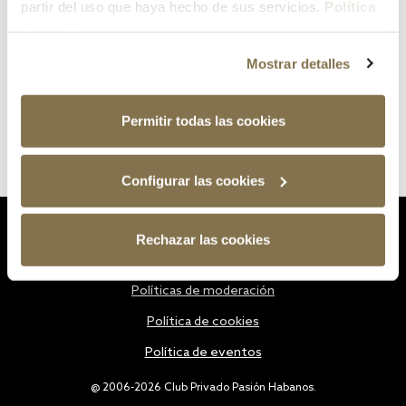
partir del uso que haya hecho de sus servicios.
Política
de cookies
Mostrar detalles
Permitir todas las cookies
Configurar las cookies
Estatutos
Rechazar las cookies
Política de privacidad
Políticas de moderación
Política de cookies
Política de eventos
@ 2006-2026 Club Privado Pasión Habanos.