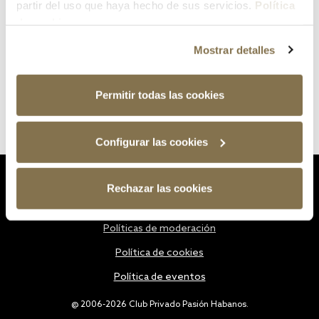
partir del uso que haya hecho de sus servicios.
Política
de cookies
Mostrar detalles
Permitir todas las cookies
Configurar las cookies
Estatutos
Rechazar las cookies
Política de privacidad
Políticas de moderación
Política de cookies
Política de eventos
@ 2006-2026 Club Privado Pasión Habanos.