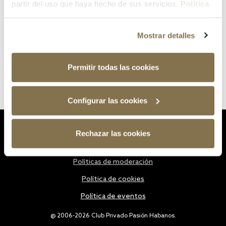
partir del uso que haya hecho de sus servicios.
Política
de cookies
Mostrar detalles
Permitir todas las cookies
Configurar las cookies
Estatutos
Rechazar las cookies
Política de privacidad
Políticas de moderación
Política de cookies
Política de eventos
@ 2006-2026 Club Privado Pasión Habanos.