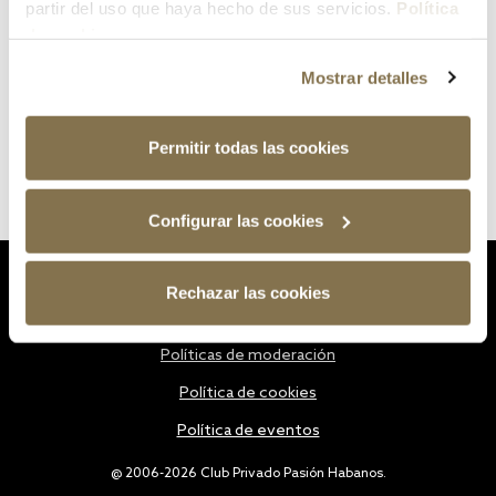
partir del uso que haya hecho de sus servicios.
Política
de cookies
Mostrar detalles
Permitir todas las cookies
Configurar las cookies
Estatutos
Rechazar las cookies
Política de privacidad
Políticas de moderación
Política de cookies
Política de eventos
@ 2006-2026 Club Privado Pasión Habanos.