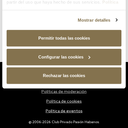
partir del uso que haya hecho de sus servicios.
Política
de cookies
Mostrar detalles
Permitir todas las cookies
Configurar las cookies
Estatutos
Rechazar las cookies
Política de privacidad
Políticas de moderación
Política de cookies
Política de eventos
@ 2006-2026 Club Privado Pasión Habanos.