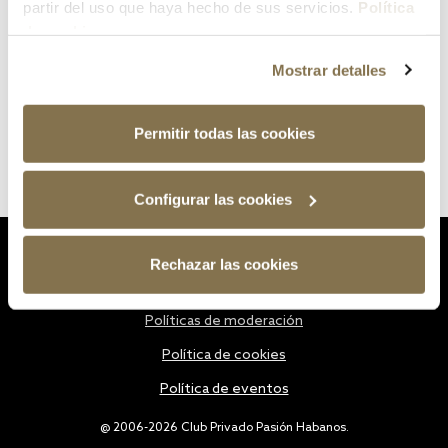
partir del uso que haya hecho de sus servicios.
Política
de cookies
Mostrar detalles
Permitir todas las cookies
Configurar las cookies
Estatutos
Rechazar las cookies
Política de privacidad
Políticas de moderación
Política de cookies
Política de eventos
@ 2006-2026 Club Privado Pasión Habanos.