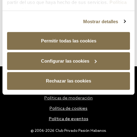
partir del uso que haya hecho de sus servicios.
Política
de cookies
Mostrar detalles
Permitir todas las cookies
Configurar las cookies
Estatutos
Rechazar las cookies
Política de privacidad
Políticas de moderación
Política de cookies
Política de eventos
@ 2006-2026 Club Privado Pasión Habanos.