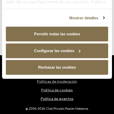
partir del uso que haya hecho de sus servicios.
Política
de cookies
Mostrar detalles
Permitir todas las cookies
Configurar las cookies
Estatutos
Rechazar las cookies
Política de privacidad
Políticas de moderación
Política de cookies
Política de eventos
@ 2006-2026 Club Privado Pasión Habanos.