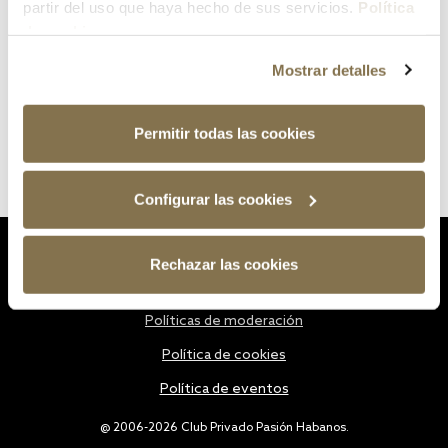
partir del uso que haya hecho de sus servicios.
Política
de cookies
Mostrar detalles
Permitir todas las cookies
Configurar las cookies
Estatutos
Rechazar las cookies
Política de privacidad
Políticas de moderación
Política de cookies
Política de eventos
@ 2006-2026 Club Privado Pasión Habanos.