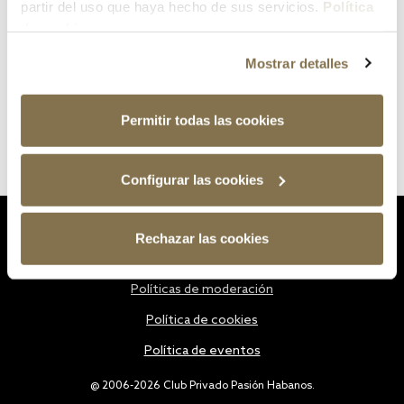
partir del uso que haya hecho de sus servicios.
Política
de cookies
Mostrar detalles
Permitir todas las cookies
Configurar las cookies
Estatutos
Rechazar las cookies
Política de privacidad
Políticas de moderación
Política de cookies
Política de eventos
@ 2006-2026 Club Privado Pasión Habanos.