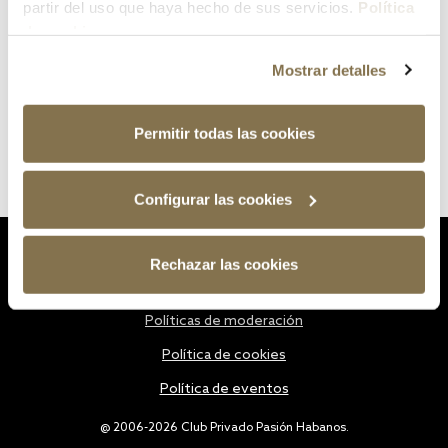
partir del uso que haya hecho de sus servicios.
Política
de cookies
Mostrar detalles
Permitir todas las cookies
Configurar las cookies
Estatutos
Rechazar las cookies
Política de privacidad
Políticas de moderación
Política de cookies
Política de eventos
@ 2006-2026 Club Privado Pasión Habanos.