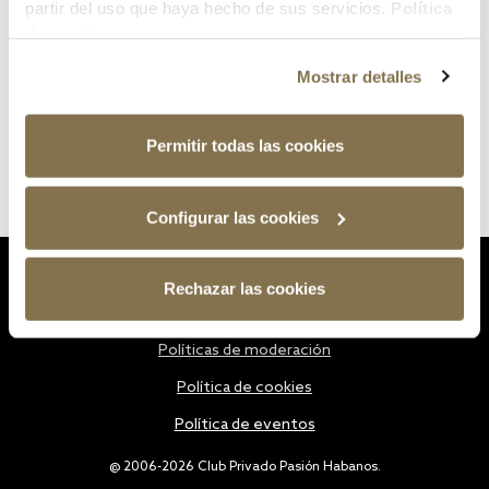
partir del uso que haya hecho de sus servicios.
Política
de cookies
Mostrar detalles
Permitir todas las cookies
Configurar las cookies
Estatutos
Rechazar las cookies
Política de privacidad
Políticas de moderación
Política de cookies
Política de eventos
@ 2006-2026 Club Privado Pasión Habanos.