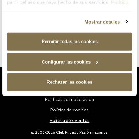
partir del uso que haya hecho de sus servicios.
Política
de cookies
Mostrar detalles
Permitir todas las cookies
Configurar las cookies
Estatutos
Rechazar las cookies
Política de privacidad
Políticas de moderación
Política de cookies
Política de eventos
@ 2006-2026 Club Privado Pasión Habanos.