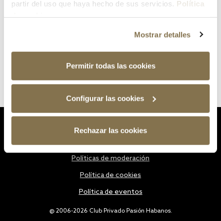
partir del uso que haya hecho de sus servicios.
Política
de cookies
Mostrar detalles
Permitir todas las cookies
Configurar las cookies
Estatutos
Rechazar las cookies
Política de privacidad
Políticas de moderación
Política de cookies
Política de eventos
@ 2006-2026 Club Privado Pasión Habanos.