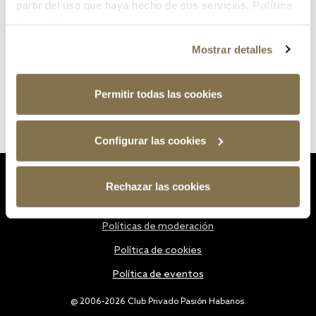
partir del uso que haya hecho de sus servicios.
Política
de cookies
Mostrar detalles
Permitir todas las cookies
Configurar las cookies
Estatutos
Rechazar las cookies
Política de privacidad
Políticas de moderación
Política de cookies
Política de eventos
@ 2006-2026 Club Privado Pasión Habanos.