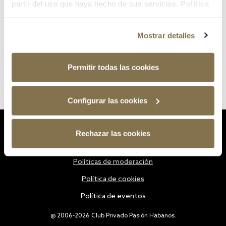
partir del uso que haya hecho de sus servicios.
Política
de cookies
Mostrar detalles
Permitir todas las cookies
Configurar las cookies
Estatutos
Rechazar las cookies
Política de privacidad
Políticas de moderación
Política de cookies
Política de eventos
@ 2006-2026 Club Privado Pasión Habanos.