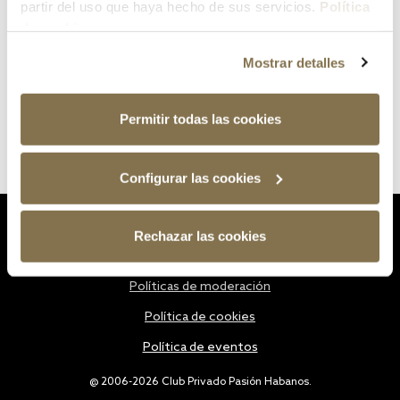
partir del uso que haya hecho de sus servicios.
Política
de cookies
Mostrar detalles
Permitir todas las cookies
Configurar las cookies
Estatutos
Rechazar las cookies
Política de privacidad
Políticas de moderación
Política de cookies
Política de eventos
@ 2006-2026 Club Privado Pasión Habanos.