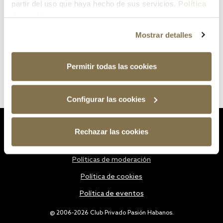
partir del uso que haya hecho de sus servicios.
Política
de cookies
Mostrar detalles
Permitir todas las cookies
Configurar las cookies
Estatutos
Rechazar las cookies
Política de privacidad
Políticas de moderación
Política de cookies
Política de eventos
@ 2006-2026 Club Privado Pasión Habanos.