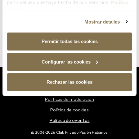
partir del uso que haya hecho de sus servicios.
Política
de cookies
Mostrar detalles
Permitir todas las cookies
Configurar las cookies
Estatutos
Rechazar las cookies
Política de privacidad
Políticas de moderación
Política de cookies
Política de eventos
@ 2006-2026 Club Privado Pasión Habanos.