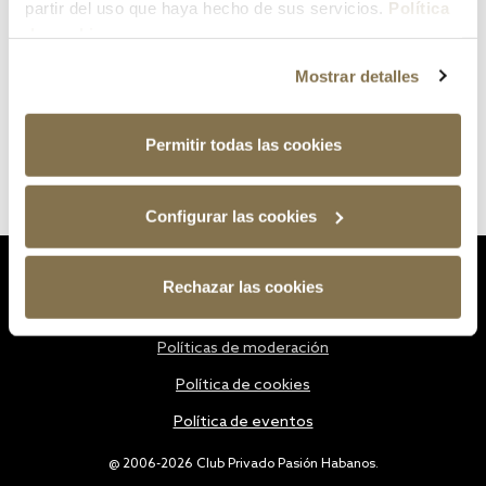
partir del uso que haya hecho de sus servicios.
Política
de cookies
Mostrar detalles
Permitir todas las cookies
Configurar las cookies
Estatutos
Rechazar las cookies
Política de privacidad
Políticas de moderación
Política de cookies
Política de eventos
@ 2006-2026 Club Privado Pasión Habanos.