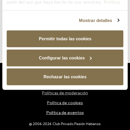
partir del uso que haya hecho de sus servicios.
Política
de cookies
Mostrar detalles
Permitir todas las cookies
Configurar las cookies
Estatutos
Rechazar las cookies
Política de privacidad
Políticas de moderación
Política de cookies
Política de eventos
@ 2006-2026 Club Privado Pasión Habanos.