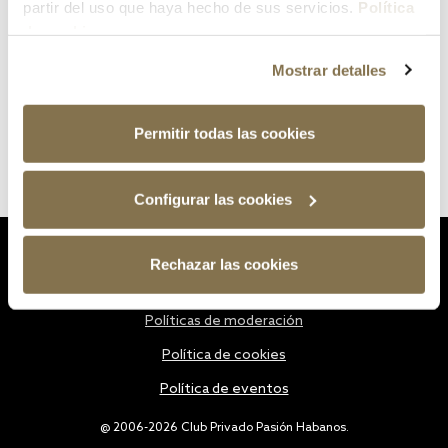
partir del uso que haya hecho de sus servicios.
Política
de cookies
Mostrar detalles
Permitir todas las cookies
Configurar las cookies
Estatutos
Rechazar las cookies
Política de privacidad
Políticas de moderación
Política de cookies
Política de eventos
@ 2006-2026 Club Privado Pasión Habanos.