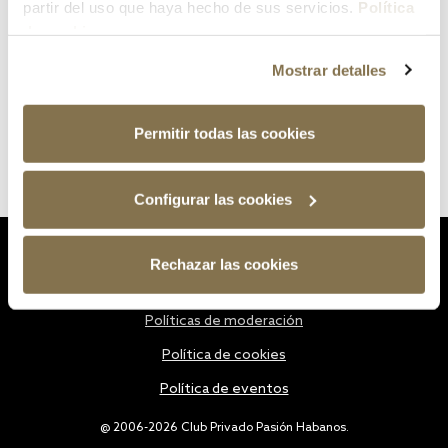
partir del uso que haya hecho de sus servicios.
Política
de cookies
Mostrar detalles
Permitir todas las cookies
Configurar las cookies
Estatutos
Rechazar las cookies
Política de privacidad
Políticas de moderación
Política de cookies
Política de eventos
@ 2006-2026 Club Privado Pasión Habanos.