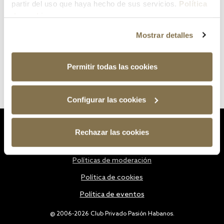
partir del uso que haya hecho de sus servicios.
Política
de cookies
Mostrar detalles
Permitir todas las cookies
Configurar las cookies
Estatutos
Rechazar las cookies
Política de privacidad
Políticas de moderación
Política de cookies
Política de eventos
@ 2006-2026 Club Privado Pasión Habanos.