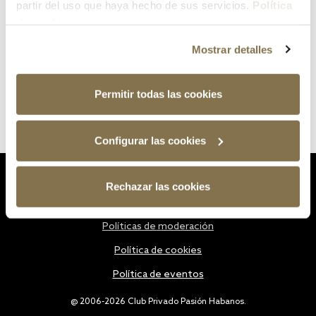
partir del uso que haya hecho de sus servicios.
Política
de cookies
Mostrar detalles
Permitir todas las cookies
Configurar las cookies
Estatutos
Rechazar las cookies
Política de privacidad
Políticas de moderación
Política de cookies
Política de eventos
@ 2006-2026 Club Privado Pasión Habanos.