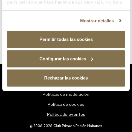
partir del uso que haya hecho de sus servicios.
Política
de cookies
Mostrar detalles
Permitir todas las cookies
Configurar las cookies
Estatutos
Rechazar las cookies
Política de privacidad
Políticas de moderación
Política de cookies
Política de eventos
@ 2006-2026 Club Privado Pasión Habanos.