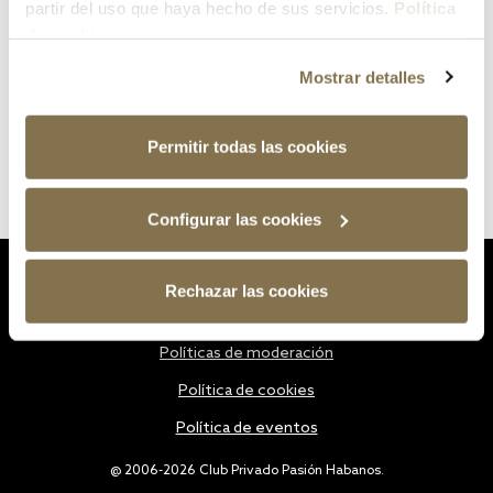
partir del uso que haya hecho de sus servicios.
Política
de cookies
Mostrar detalles
Permitir todas las cookies
Configurar las cookies
Estatutos
Rechazar las cookies
Política de privacidad
Políticas de moderación
Política de cookies
Política de eventos
@ 2006-2026 Club Privado Pasión Habanos.