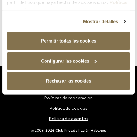
partir del uso que haya hecho de sus servicios.
Política
de cookies
Mostrar detalles
Permitir todas las cookies
Configurar las cookies
Estatutos
Rechazar las cookies
Política de privacidad
Políticas de moderación
Política de cookies
Política de eventos
@ 2006-2026 Club Privado Pasión Habanos.