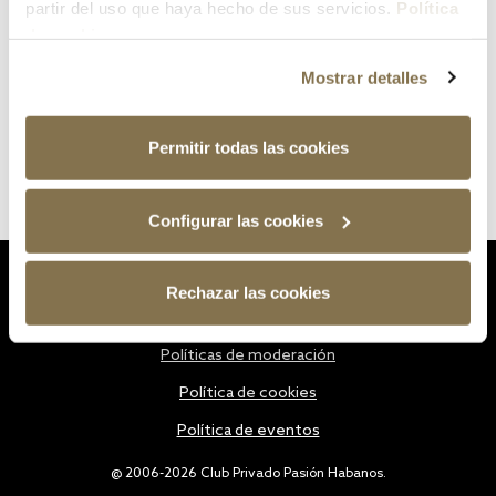
partir del uso que haya hecho de sus servicios.
Política
de cookies
Mostrar detalles
Permitir todas las cookies
Configurar las cookies
Estatutos
Rechazar las cookies
Política de privacidad
Políticas de moderación
Política de cookies
Política de eventos
@ 2006-2026 Club Privado Pasión Habanos.