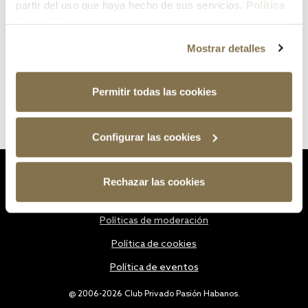
partir del uso que haya hecho de sus servicios.
Política
de cookies
Mostrar detalles
Permitir todas las cookies
Configurar las cookies
Estatutos
Rechazar las cookies
Política de privacidad
Políticas de moderación
Política de cookies
Política de eventos
@ 2006-2026 Club Privado Pasión Habanos.