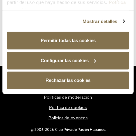
partir del uso que haya hecho de sus servicios.
Política
de cookies
Mostrar detalles
Permitir todas las cookies
Configurar las cookies
Estatutos
Rechazar las cookies
Política de privacidad
Políticas de moderación
Política de cookies
Política de eventos
@ 2006-2026 Club Privado Pasión Habanos.