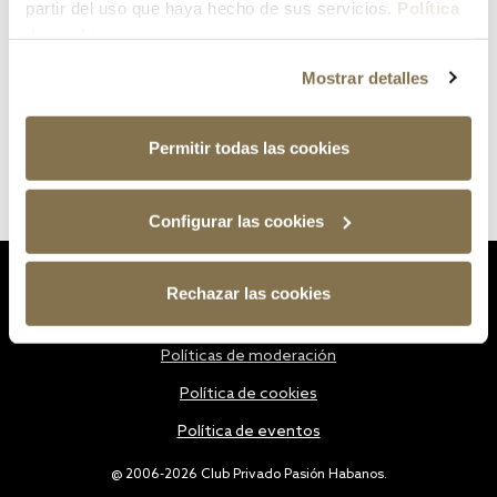
partir del uso que haya hecho de sus servicios.
Política
de cookies
Mostrar detalles
Permitir todas las cookies
Configurar las cookies
Estatutos
Rechazar las cookies
Política de privacidad
Políticas de moderación
Política de cookies
Política de eventos
@ 2006-2026 Club Privado Pasión Habanos.